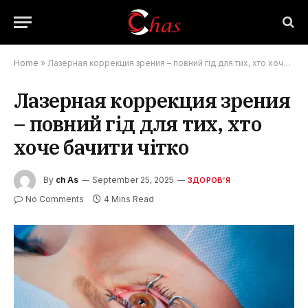
Home
»
Лазерная коррекция зрения – повний гід для тих, хто хоче бачити чітко
Лазерная коррекция зрения
– повний гід для тих, хто
хоче бачити чітко
By
ch As
September 25, 2025
ЗДОРОВ’Я
No Comments
4 Mins Read