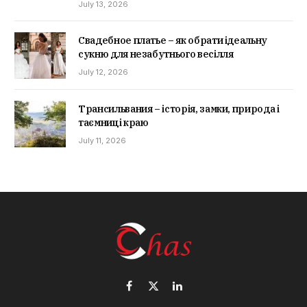
July 13, 2026
Свадебное платье – як обрати ідеальну
сукню для незабутнього весілля
July 12, 2026
Трансильвания – історія, замки, природа і
таємниці краю
July 11, 2026
Facebook
X
LinkedIn
(Twitter)