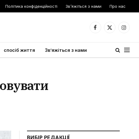
Політика конфіденційності
Зв’яжіться з нами
Про нас
Facebook
X
Instagr
(Twitter)
спосіб життя
Зв’яжіться з нами
товувати
ВИБІР РЕДАКЦІЇ