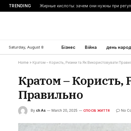
TRENDING
Жирные кислоты: зачем они нужны при регу
Saturday, August 8
Бізнес
Війна
день наро
Home
»
Кратом – Користь, Ризики та Як Використовувати Прави
Кратом – Користь,
Правильно
By
ch As
March 20, 2025
No C
СПОСІБ ЖИТТЯ