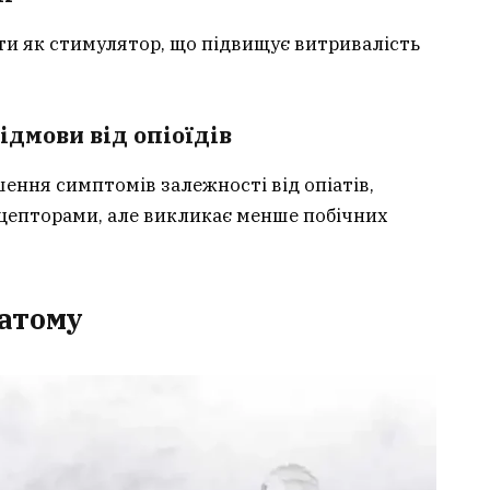
ти як стимулятор, що підвищує витривалість
ідмови від опіоїдів
ння симптомів залежності від опіатів,
ецепторами, але викликає менше побічних
ратому