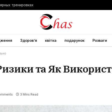
лярных тренировках
дження
Здоров’я
квітка
подарунок
Розваги
льно
 Ризики та Як Викорис
omments
3 Mins Read