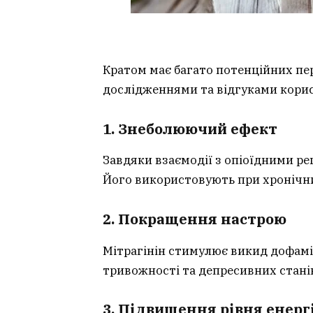
Кратом має багато потенційних пе
дослідженнями та відгуками корис
1. Знеболюючий ефект
Завдяки взаємодії з опіоїдними р
Його використовують при хронічних
2. Покращення настрою
Мітрагінін стимулює викид дофамі
тривожності та депресивних стані
3. Підвищення рівня енерг