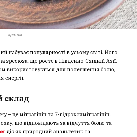
кратом
ий набуває популярності в усьому світі. Його
a speciosa, що росте в Південно-Східній Азії.
том використовується для полегшення болю,
 енергії.
й склад
 – це мітрагінін та 7-гідроксимітрагінін.
озку, що відповідають за відчуття болю та
ом
діє як природний анальгетик та