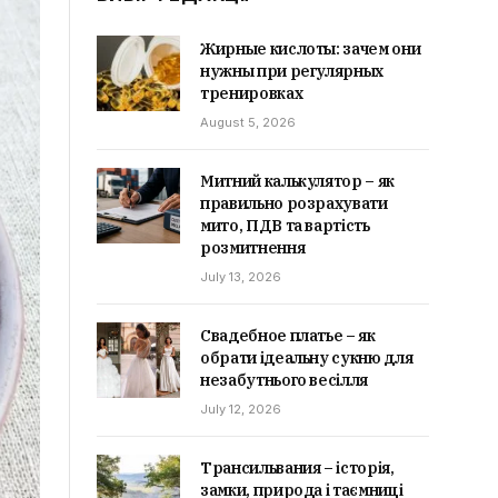
Жирные кислоты: зачем они
нужны при регулярных
тренировках
August 5, 2026
Митний калькулятор – як
правильно розрахувати
мито, ПДВ та вартість
розмитнення
July 13, 2026
Свадебное платье – як
обрати ідеальну сукню для
незабутнього весілля
July 12, 2026
Трансильвания – історія,
замки, природа і таємниці