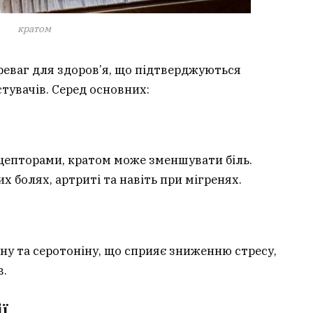
кратом
реваг для здоров’я, що підтверджуються
тувачів. Серед основних:
ецепторами, кратом може зменшувати біль.
 болях, артриті та навіть при мігренях.
ну та серотоніну, що сприяє зниженню стресу,
в.
ії