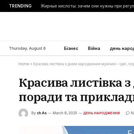
TRENDING
Жирные кислоты: зачем они нужны при регу
Thursday, August 6
Бізнес
Війна
день наро
Home
»
Красива листівка з днем народження мужчині – ідеї, по
Красива листівка з
поради та приклад
By
ch As
March 8, 2025
N
ДЕНЬ НАРОДЖЕННЯ