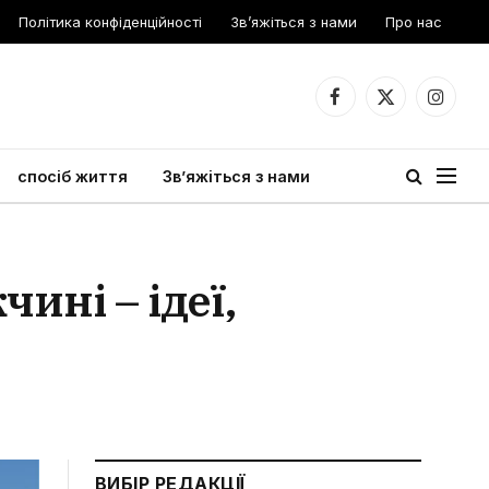
Політика конфіденційності
Зв’яжіться з нами
Про нас
Facebook
X
Instagr
(Twitter)
спосіб життя
Зв’яжіться з нами
ині – ідеї,
ВИБІР РЕДАКЦІЇ