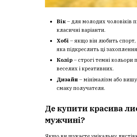
Вік
– для молодих чоловіків пі
класичні варіанти.
Хобі
– якщо він любить спорт, 
яка підкреслить ці захоплення
Колір
– строгі темні кольори п
веселих і креативних.
Дизайн
– мінімалізм або вишу
смаку получателя.
Де купити
красива ли
мужчині
?
Якщо ви шукаєте унікальну листівк