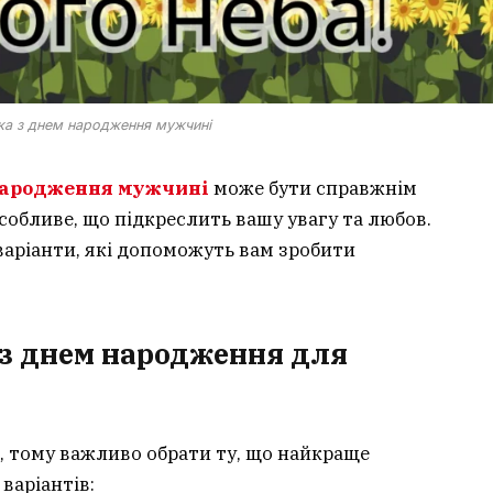
вка з днем народження мужчині
 народження мужчині
може бути справжнім
обливе, що підкреслить вашу увагу та любов.
 варіанти, які допоможуть вам зробити
 з днем народження для
, тому важливо обрати ту, що найкраще
варіантів: