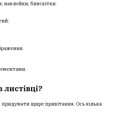
, наклейки, блискітки.
тий:
браження.
лементами.
в листівці?
я придумати щире привітання. Ось кілька