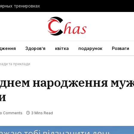
лярных тренировках
дження
Здоров’я
квітка
подарунок
Розваги
ради та приклади
 днем народження мужч
и
o Comments
3 Mins Read