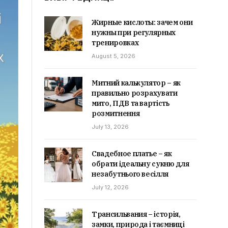
Жирные кислоты: зачем они
нужны при регулярных
тренировках
August 5, 2026
Митний калькулятор – як
правильно розрахувати
мито, ПДВ та вартість
розмитнення
July 13, 2026
Свадебное платье – як
обрати ідеальну сукню для
незабутнього весілля
July 12, 2026
Трансильвания – історія,
замки, природа і таємниці