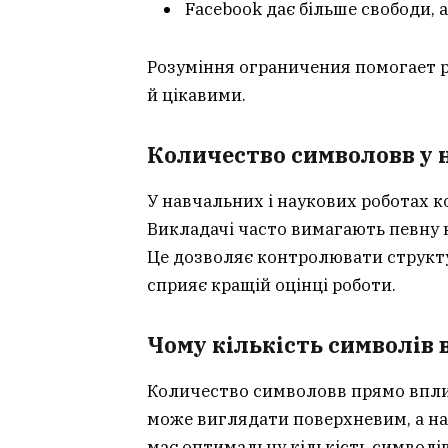
Facebook дає більше свободи, 
Розуміння ограничения помогает 
й цікавими.
Количество символовв у 
У навчальних і наукових роботах к
Викладачі часто вимагають певну кі
Це дозволяє контролювати структ
сприяє кращій оцінці роботи.
Чому кількість символів 
Количество символовв прямо вплив
може виглядати поверхневим, а н
має оптимальну кількість символів