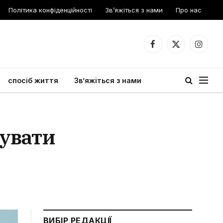
Політика конфіденційності
Зв’яжіться з нами
Про нас
Facebook
X
Instagr
(Twitter)
спосіб життя
Зв’яжіться з нами
хувати
ВИБІР РЕДАКЦІЇ