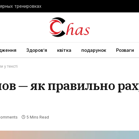
лярных тренировках
дження
Здоров’я
квітка
подарунок
Розваги
 у тексті
ов — як правильно ра
Comments
5 Mins Read