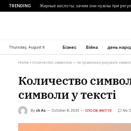
TRENDING
Жирные кислоты: зачем они нужны при регу
Thursday, August 6
Бізнес
Війна
день наро
Home
»
Количество символов — як правильно рахувати символи
Количество символ
символи у тексті
By
ch As
October 8, 2025
No 
СПОСІБ ЖИТТЯ