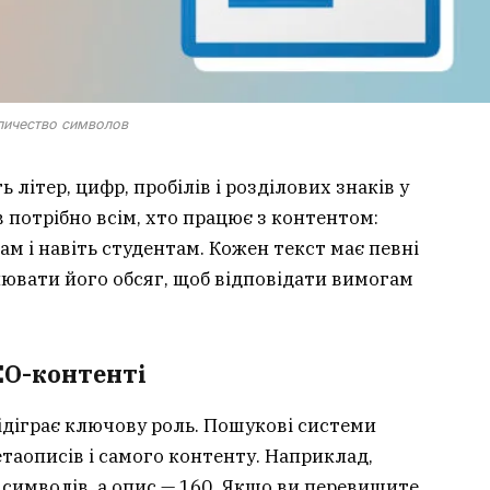
личество символов
 літер, цифр, пробілів і розділових знаків у
 потрібно всім, хто працює з контентом:
ам і навіть студентам. Кожен текст має певні
ювати його обсяг, щоб відповідати вимогам
EO-контенті
ідіграє ключову роль. Пошукові системи
таописів і самого контенту. Наприклад,
символів, а опис — 160. Якщо ви перевищите