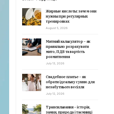
Жирные кислоты: зачем они
нужны при регулярных
тренировках
August 5, 2026
Митний калькулятор – як
правильно розрахувати
мито, ПДВ та вартість
розмитнення
July 13, 2026
Свадебное платье – як
обрати ідеальну сукню для
незабутнього весілля
July 12, 2026
Трансильвания – історія,
замки, природа і таємниці