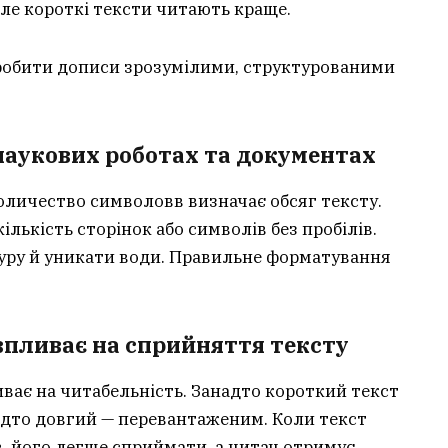
але короткі тексти читають краще.
робити дописи зрозумілими, структурованими
наукових роботах та документах
оличество символовв визначає обсяг тексту.
лькість сторінок або символів без пробілів.
уру й уникати води. Правильне форматування
впливає на сприйняття тексту
ає на читабельність. Занадто короткий текст
адто довгий — перевантаженим. Коли текст
, його легше сприймати, а читач отримує