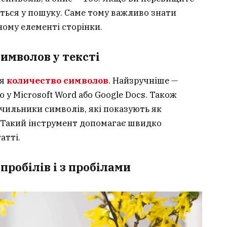
иться у пошуку. Саме тому важливо знати
ому елементі сторінки.
имволов у тексті
ся
количество символов
. Найзручніше —
у Microsoft Word або Google Docs. Також
ильники символів, які показують як
ми. Такий інструмент допомагає швидко
атті.
пробілів і з пробілами