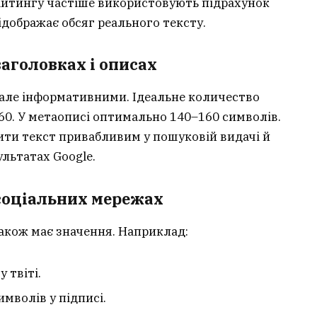
райтингу частіше використовують підрахунок
відображає обсяг реального тексту.
аголовках і описах
 але інформативними. Ідеальне количество
 60. У метаописі оптимально 140–160 символів.
ти текст привабливим у пошуковій видачі й
ультатах Google.
соціальних мережах
також має значення. Наприклад:
 твіті.
имволів у підписі.