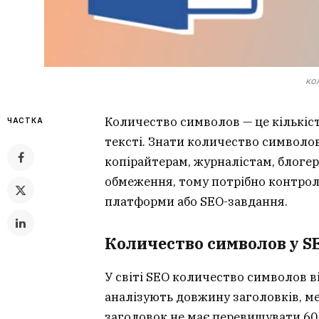
ко
Количество символов — це кількість
ЧАСТКА
тексті. Знати количество символов
копірайтерам, журналістам, блогер
обмеження, тому потрібно контрол
платформи або SEO-завдання.
Количество символов у S
У світі SEO количество символов в
аналізують довжину заголовків, ме
заголовок не має перевищувати 60 