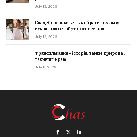
July 13, 2026
Свадебное платье – як обрати ідеальну
сукню для незабутнього весілля
July 12, 2026
Трансильвания – історія, замки, природа і
таємниці краю
July 11, 2026
Facebook
X
LinkedIn