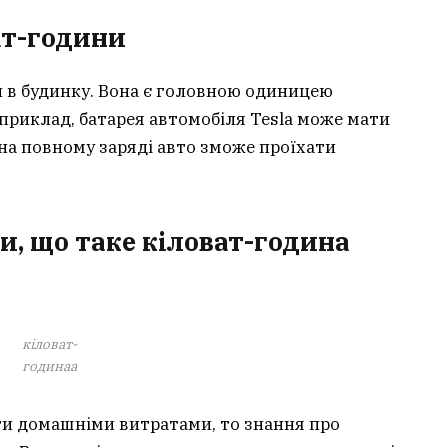
ат-години
и в будинку. Вона є головною одиницею
приклад, батарея автомобіля Tesla може мати
 на повному заряді авто зможе проїхати
и, що таке кіловат-година
кіловат-
годинаа
ти домашніми витратами, то знання про