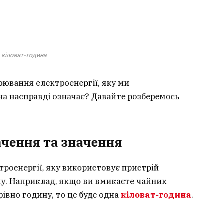
кіловат-година
рювання електроенергії, яку ми
а насправді означає? Давайте розберемось
ачення та значення
ктроенергії, яку використовує пристрій
ну. Наприклад, якщо ви вмикаєте чайник
рівно годину, то це буде одна
кіловат-година
.