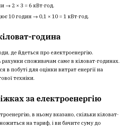
и → 2 × 3 = 6 кВт·год.
ює 10 годин → 0,1 × 10 = 1 кВт·год.
кіловат-година
ди, де йдеться про електроенергію.
 рахунки споживачам саме в кіловат-годинах.
 в побуті для оцінки витрат енергії на
ової техніки.
тіжках за електроенергію
троенергію, в ньому вказано, скільки кіловат-
ожиться на тариф, і ви бачите суму до