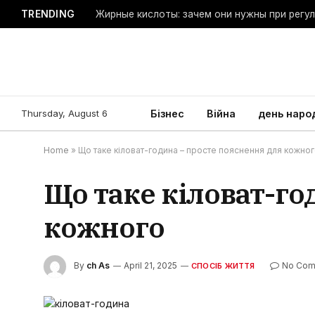
TRENDING
Жирные кислоты: зачем они нужны при регу
Thursday, August 6
Бізнес
Війна
день наро
Home
»
Що таке кіловат-година – просте пояснення для кожно
Що таке кіловат-го
кожного
By
ch As
April 21, 2025
No Com
СПОСІБ ЖИТТЯ