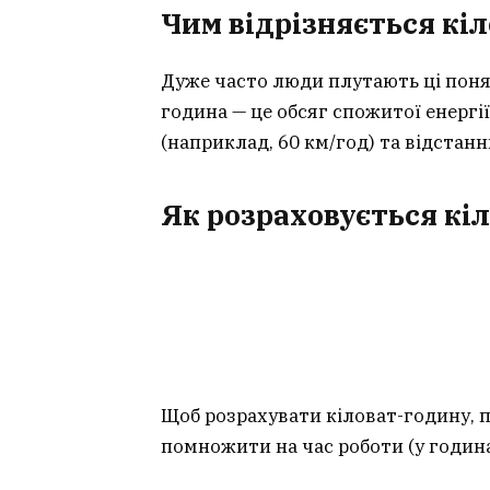
Чим відрізняється кіл
Дуже часто люди плутають ці понят
година — це обсяг спожитої енергі
(наприклад, 60 км/год) та відстанню
Як розраховується кі
Щоб розрахувати кіловат-годину, п
помножити на час роботи (у годин