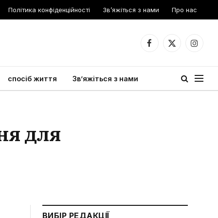
Політика конфіденційності
Зв’яжіться з нами
Про нас
Facebook
X
Instagr
(Twitter)
спосіб життя
Зв’яжіться з нами
ня для
ВИБІР РЕДАКЦІЇ