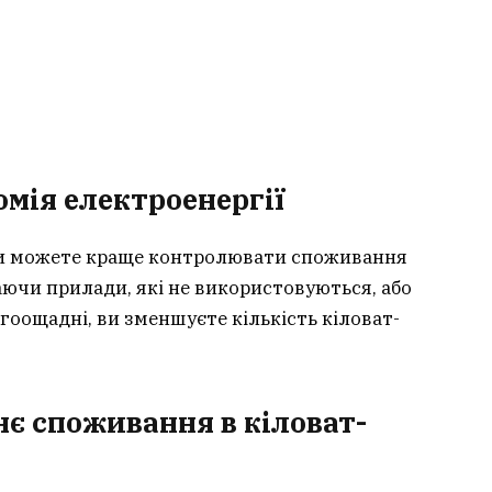
омія електроенергії
 ви можете краще контролювати споживання
аючи прилади, які не використовуються, або
оощадні, ви зменшуєте кількість кіловат-
нє споживання в кіловат-