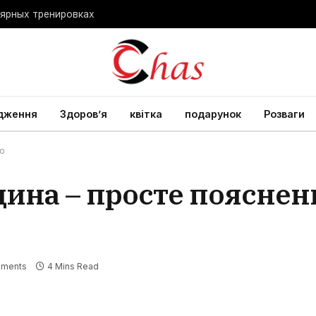
лярных тренировках
дження
Здоров’я
квітка
подарунок
Розваги
го
дина – просте пояснен
ments
4 Mins Read