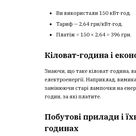
Ви використали 150 кВт·год.
Тариф — 2,64 грн/кВт·год.
Платіж = 150 × 2,64 = 396 грн.
Кіловат-година і екон
Знаючи, що таке кіловат-година,
електроенергії. Наприклад, вимик
замінюючи старі лампочки на енерг
годин, за які платите.
Побутові прилади і їх
годинах