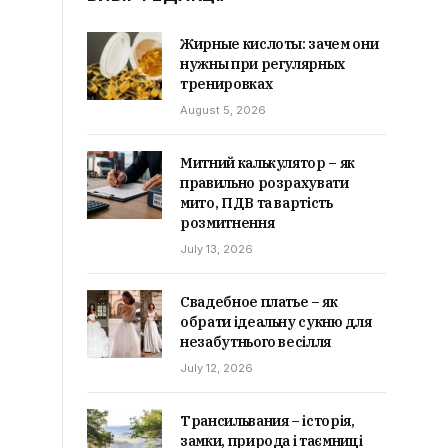
Жирные кислоты: зачем они
нужны при регулярных
тренировках
August 5, 2026
Митний калькулятор – як
правильно розрахувати
мито, ПДВ та вартість
розмитнення
July 13, 2026
Свадебное платье – як
обрати ідеальну сукню для
незабутнього весілля
July 12, 2026
Трансильвания – історія,
замки, природа і таємниці