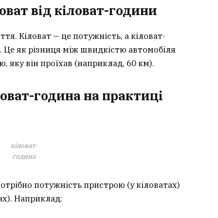
оват від кіловат-години
тя. Кіловат — це потужність, а кіловат-
ї. Це як різниця між швидкістю автомобіля
, яку він проїхав (наприклад, 60 км).
ловат-година на практиці
кіловат-
година
отрібно потужність пристрою (у кіловатах)
ах). Наприклад: