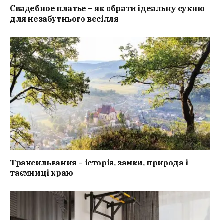
Свадебное платье – як обрати ідеальну сукню
для незабутнього весілля
Трансильвания – історія, замки, природа і
таємниці краю