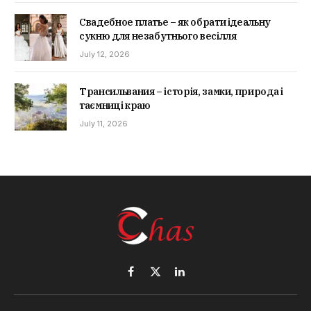
Свадебное платье – як обрати ідеальну
сукню для незабутнього весілля
July 12, 2026
Трансильвания – історія, замки, природа і
таємниці краю
July 11, 2026
Facebook
X
LinkedIn
(Twitter)