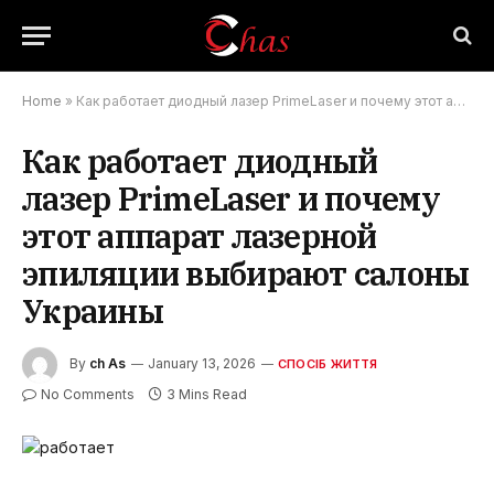
Home
»
Как работает диодный лазер PrimeLaser и почему этот аппарат лазерной эпиляции выбирают салоны Украины
Как работает диодный
лазер PrimeLaser и почему
этот аппарат лазерной
эпиляции выбирают салоны
Украины
By
ch As
January 13, 2026
СПОСІБ ЖИТТЯ
No Comments
3 Mins Read