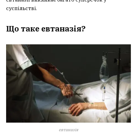
суспільстві.
Що таке евтаназія?
евтаназія