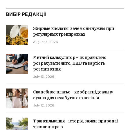
ВИБІР РЕДАКЦІЇ
Жирные кислоты: зачем они нужны при
регулярных тренировках
August 5, 2026
Митний калькулятор – як правильно
розрахувати мито, ПДВ та вартість
розмитнення
July 13, 2026
Свадебное платье – як обрати ідеальну
сукню для незабутнього весілля
July 12, 2026
Трансильвания – історія, замки, природа і
таємниці краю