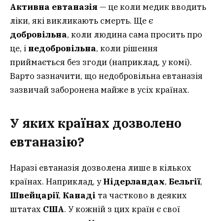
Активна евтаназія
— це коли медик вводить
ліки, які викликають смерть. Ще є
добровільна
, коли людина сама просить про
це, і
недобровільна
, коли рішення
приймається без згоди (наприклад, у комі).
Варто зазначити, що недобровільна евтаназія
зазвичай заборонена майже в усіх країнах.
У яких країнах дозволено
евтаназію?
Наразі евтаназія дозволена лише в кількох
країнах. Наприклад, у
Нідерландах
,
Бельгії
,
Швейцарії
,
Канаді
та частково в деяких
штатах
США
. У кожній з цих країн є свої