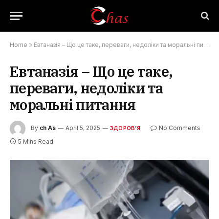
Home
»
Евтаназія – Що це таке, переваги, недоліки та моральні питання
Евтаназія – Що це таке,
переваги, недоліки та
моральні питання
By
ch As
April 5, 2025
No Comments
ЗДОРОВ’Я
5 Mins Read