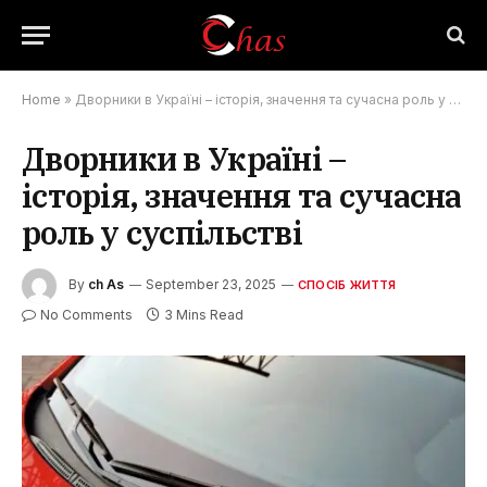
Home
»
Дворники в Україні – історія, значення та сучасна роль у суспільстві
Дворники в Україні –
історія, значення та сучасна
роль у суспільстві
By
ch As
September 23, 2025
СПОСІБ ЖИТТЯ
No Comments
3 Mins Read