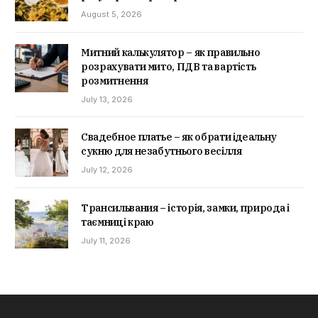
August 5, 2026
Митний калькулятор – як правильно
розрахувати мито, ПДВ та вартість
розмитнення
July 13, 2026
Свадебное платье – як обрати ідеальну
сукню для незабутнього весілля
July 12, 2026
Трансильвания – історія, замки, природа і
таємниці краю
July 11, 2026