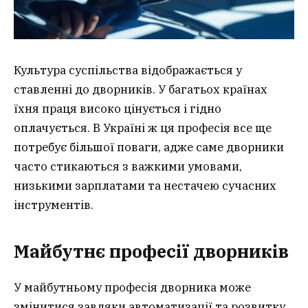
Культура суспільства відображається у
ставленні до дворників. У багатьох країнах
їхня праця високо цінується і гідно
оплачується. В Україні ж ця професія все ще
потребує більшої поваги, адже саме дворники
часто стикаються з важкими умовами,
низькими зарплатами та нестачею сучасних
інструментів.
Майбутнє професії дворників
У майбутньому професія дворника може
змінитися завдяки автоматизації та розвитку