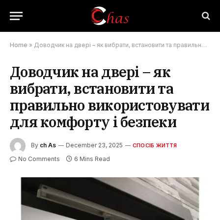
Home
»
Доводчик на двері – як вибрати, встановити та правильно використовувати для комфорту і безпеки
Доводчик на двері – як
вибрати, встановити та
правильно використовувати
для комфорту і безпеки
By
ch As
December 23, 2025
СПОСІБ ЖИТТЯ
No Comments
6 Mins Read