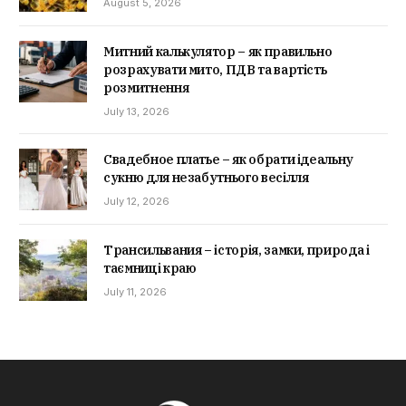
August 5, 2026
Митний калькулятор – як правильно
розрахувати мито, ПДВ та вартість
розмитнення
July 13, 2026
Свадебное платье – як обрати ідеальну
сукню для незабутнього весілля
July 12, 2026
Трансильвания – історія, замки, природа і
таємниці краю
July 11, 2026