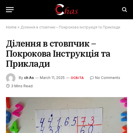
Home
»
Ділення в стовпчик – Покрокова Інструкція та Приклади
Ділення в стовпчик –
Покрокова Інструкція та
Приклади
By
ch As
March 11, 2025
No Comments
ОСВІТА
3 Mins Read