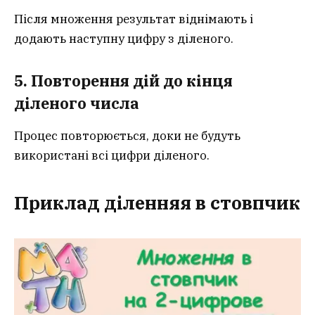
Після множення результат віднімають і
додають наступну цифру з діленого.
5. Повторення дій до кінця
діленого числа
Процес повторюється, доки не будуть
використані всі цифри діленого.
Приклад ділення
я
в стовпчик