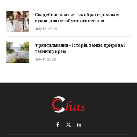
Свадебное платье – як обрати ідеальну
сукню для незабутнього весілля
July 12, 2026
Трансильвания – історія, замки, природа і
таємниці краю
July 11, 2026
Facebook
X
LinkedIn
(Twitter)