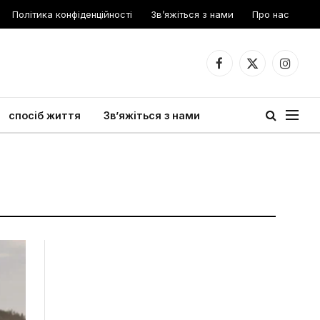
Політика конфіденційності
Зв’яжіться з нами
Про нас
Facebook
X
Instagr
(Twitter)
спосіб життя
Зв’яжіться з нами