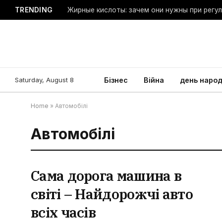
TRENDING
Жирные кислоты: зачем они нужны при регу
Saturday, August 8
Бізнес
Війна
день наро
Home
»
Автомобілі
Автомобілі
Сама дорога машина в
світі – Найдорожчі авто
всіх часів