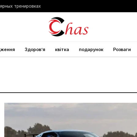
лярных тренировках
дження
Здоров’я
квітка
подарунок
Розваги