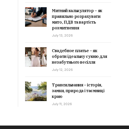
Митний калькулятор – як
правильно розрахувати
мито, ПДВ та вартість
розмитнення
July 13, 2026
Свадебное платье – як
обрати ідеальну сукню для
незабутнього весілля
July 12, 2026
Трансильвания – історія,
замки, природа і таємниці
краю
July 11, 2026