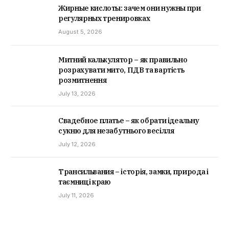
Жирные кислоты: зачем они нужны при
регулярных тренировках
August 5, 2026
Митний калькулятор – як правильно
розрахувати мито, ПДВ та вартість
розмитнення
July 13, 2026
Свадебное платье – як обрати ідеальну
сукню для незабутнього весілля
July 12, 2026
Трансильвания – історія, замки, природа і
таємниці краю
July 11, 2026