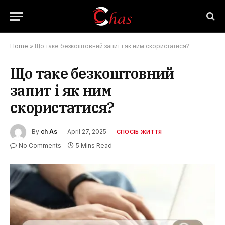
Home
»
Що таке безкоштовний запит і як ним скористатися?
Що таке безкоштовний
запит і як ним
скористатися?
By
ch As
April 27, 2025
СПОСІБ ЖИТТЯ
No Comments
5 Mins Read