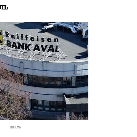
ль
аваль