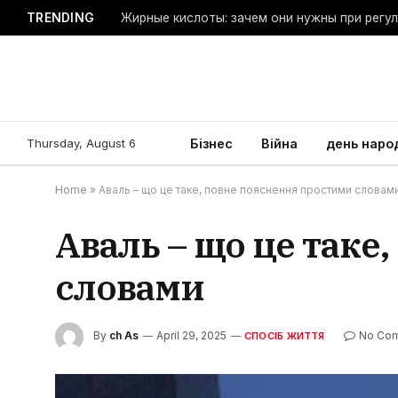
TRENDING
Жирные кислоты: зачем они нужны при регу
Thursday, August 6
Бізнес
Війна
день наро
Home
»
Аваль – що це таке, повне пояснення простими словам
Аваль – що це таке
словами
By
ch As
April 29, 2025
No Co
СПОСІБ ЖИТТЯ