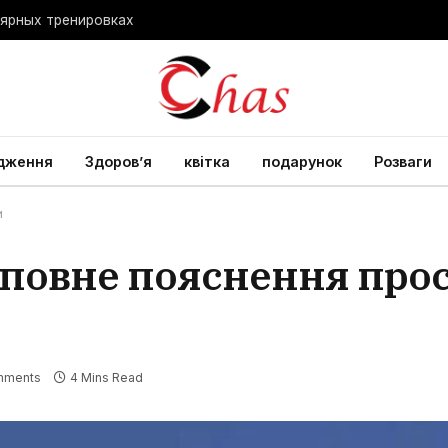
лярных тренировках
дження
Здоров’я
квітка
подарунок
Розваги
и
, повне пояснення пр
mments
4 Mins Read