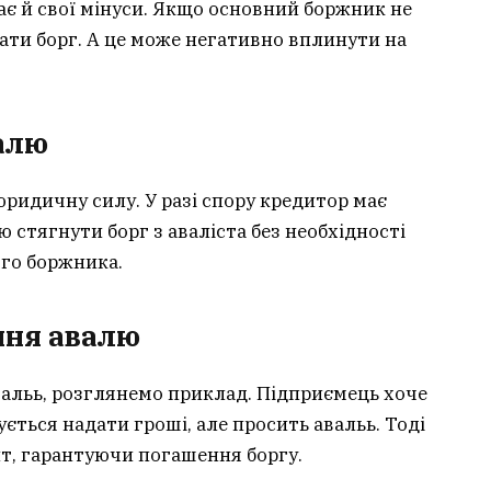
ає й свої мінуси. Якщо основний боржник не
ати борг. А це може негативно вплинути на
алю
ридичну силу. У разі спору кредитор має
 стягнути борг з аваліста без необхідності
го боржника.
ння авалю
вальь, розглянемо приклад. Підприємець хоче
ється надати гроші, але просить авальь. Тоді
т, гарантуючи погашення боргу.