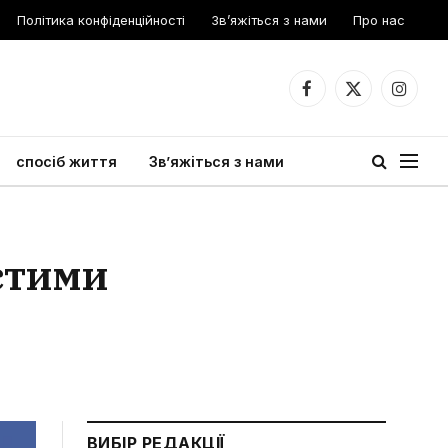
Політика конфіденційності
Зв’яжіться з нами
Про нас
Facebook
X
Instagr
(Twitter)
спосіб життя
Зв’яжіться з нами
остими
ВИБІР РЕДАКЦІЇ