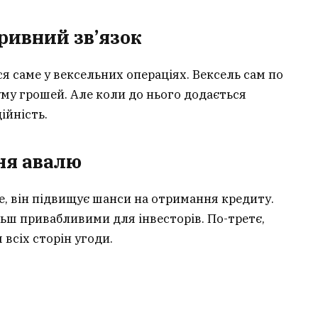
зривний зв’язок
 саме у вексельних операціях. Вексель сам по
уму грошей. Але коли до нього додається
ійність.
ня авалю
е, він підвищує шанси на отримання кредиту.
льш привабливими для інвесторів. По-третє,
всіх сторін угоди.