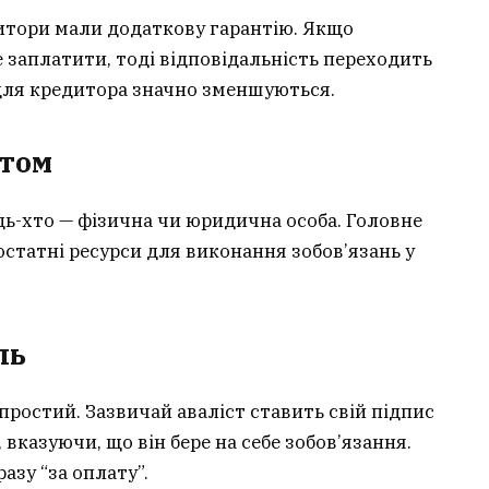
дитори мали додаткову гарантію. Якщо
 заплатити, тоді відповідальність переходить
 для кредитора значно зменшуються.
стом
дь-хто — фізична чи юридична особа. Головне
остатні ресурси для виконання зобов’язань у
ль
ростий. Зазвичай аваліст ставить свій підпис
 вказуючи, що він бере на себе зобов’язання.
азу “за оплату”.