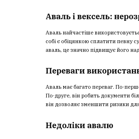
Аваль і вексель: неро
Аваль найчастіше використовується
собі є обіцянкою сплатити певну с
аваль, це значно підвищує його над
Переваги використан
Аваль має багато переваг. По-перш
По-друге, він робить документи бі
він дозволяє зменшити ризики для 
Недоліки авалю