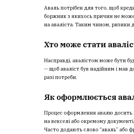
Аваль потрібен для того, щоб кре
боржник з якихось причин не може
на аваліста. Таким чином, ризики
Хто може стати авалі
Насправді, авалістом може бути бу
— щоб аваліст був надійним і мав д
разі потреби.
Як оформлюється ава
Процес оформлення авалю досить п
на векселі або окремому документі,
Часто додають слово “аваль” або фр