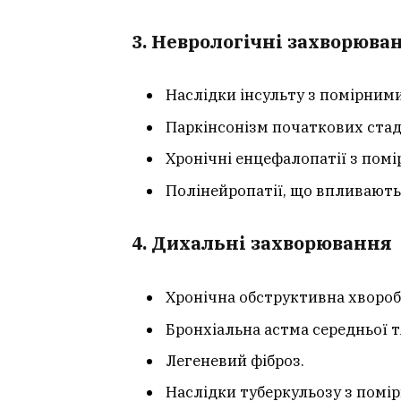
3. Неврологічні захворюва
Наслідки інсульту з помірни
Паркінсонізм початкових стад
Хронічні енцефалопатії з по
Полінейропатії, що впливають
4. Дихальні захворювання
Хронічна обструктивна хвороба
Бронхіальна астма середньої т
Легеневий фіброз.
Наслідки туберкульозу з пом