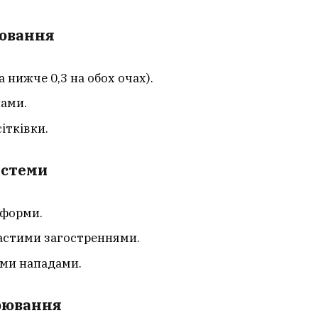
рювання
 нижче 0,3 на обох очах).
нами.
ітківки.
истеми
 форми.
астими загостреннями.
ими нападами.
орювання