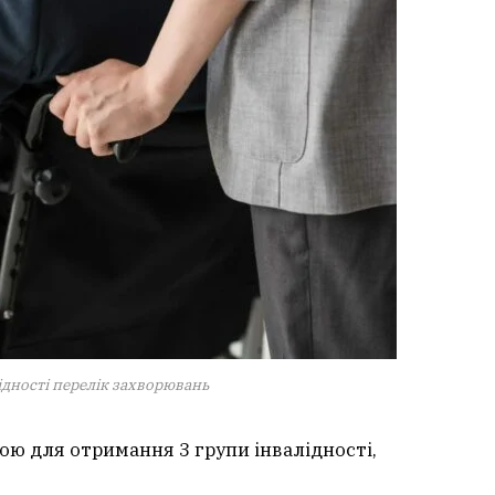
ідності перелік захворювань
вою для отримання 3 групи інвалідності,