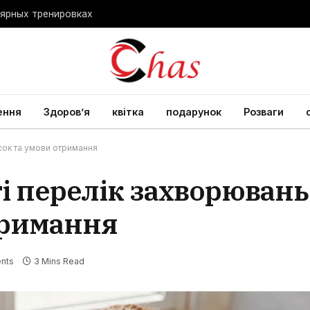
лярных тренировках
ення
Здоров’я
квітка
подарунок
Розваги
исок та умови отримання
ті перелік захворюван
тримання
nts
3 Mins Read