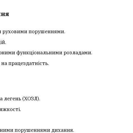
ння
ми руховими порушеннями.
ій.
мірними функціональними розладами.
 на працездатність.
 легень (ХОЗЛ).
яжкості.
ірними порушеннями дихання.