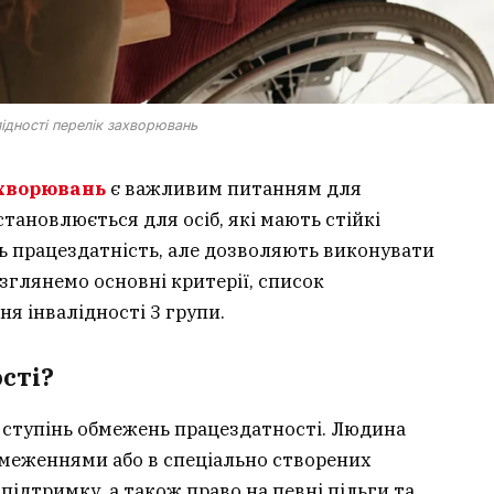
лідності перелік захворювань
ахворювань
є важливим питанням для
тановлюється для осіб, які мають стійкі
 працездатність, але дозволяють виконувати
розглянемо основні критерії, список
я інвалідності 3 групи.
ості?
а ступінь обмежень працездатності. Людина
меженнями або в спеціально створених
підтримку, а також право на певні пільги та