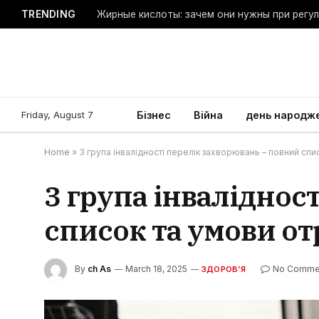
TRENDING
Жирные кислоты: зачем они нужны при регу
Friday, August 7
Бізнес
Війна
день народж
Home
»
3 група інвалідності перелік захворювань – повний сп
3 група інваліднос
список та умови о
By
ch As
March 18, 2025
No Comme
ЗДОРОВ’Я