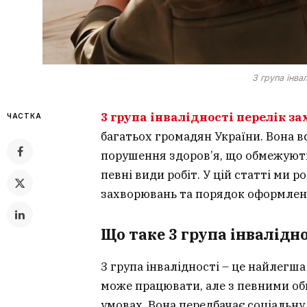
3 група інва
3 група інвалідності перелік з
ЧАСТКА
багатьох громадян України. Вона вс
порушення здоров’я, що обмежують
певні види робіт. У цій статті ми 
захворювань та порядок оформленн
Що таке 3 група інвалідн
3 група інвалідності – це найлегш
може працювати, але з певними об
умовах. Вона передбачає соціальну 