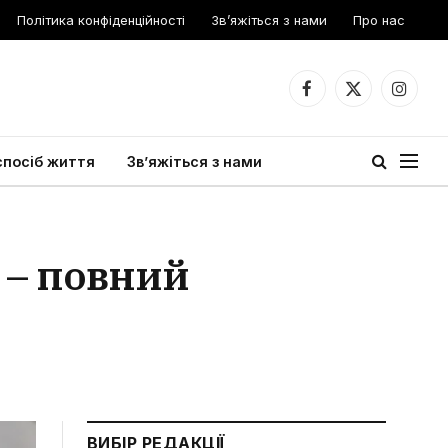
Політика конфіденційності
Зв’яжіться з нами
Про нас
Facebook
X
Instagr
(Twitter)
спосіб життя
Зв’яжіться з нами
ь – повний
ВИБІР РЕДАКЦІЇ