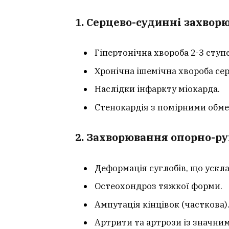
1. Серцево-судинні захвор
Гіпертонічна хвороба 2-3 ступ
Хронічна ішемічна хвороба сер
Наслідки інфаркту міокарда.
Стенокардія з помірними обм
2. Захворювання опорно-ру
Деформація суглобів, що ускл
Остеохондроз тяжкої форми.
Ампутація кінцівок (часткова)
Артрити та артрози із значни