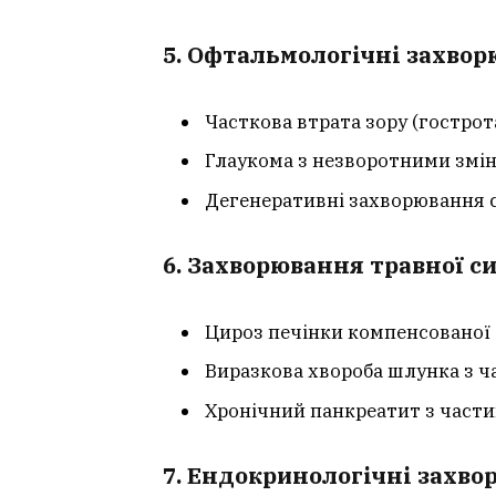
5. Офтальмологічні захво
Часткова втрата зору (гострота
Глаукома з незворотними змі
Дегенеративні захворювання с
6. Захворювання травної с
Цироз печінки компенсованої
Виразкова хвороба шлунка з ч
Хронічний панкреатит з част
7. Ендокринологічні захв