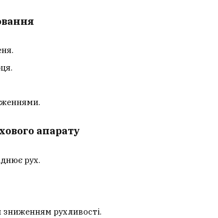
ювання
еня.
ця.
еженнями.
хового апарату
аднює рух.
.
м зниженням рухливості.