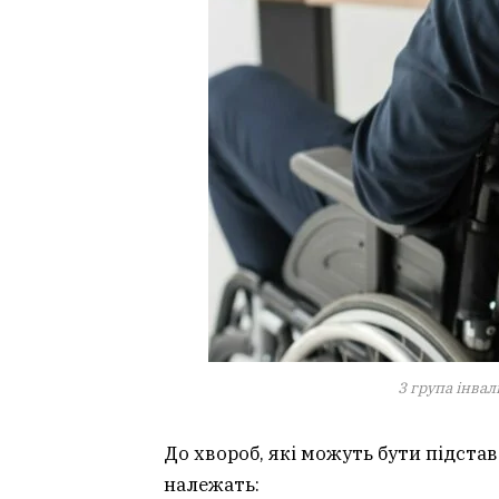
3 група інвал
До хвороб, які можуть бути підста
належать: