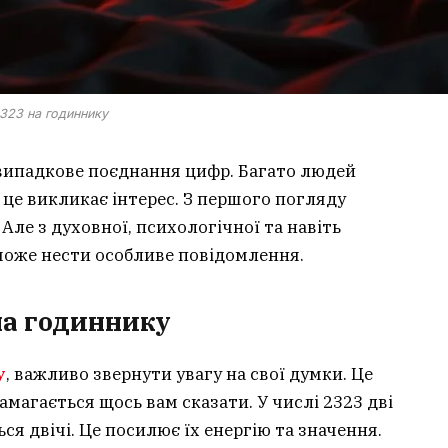
323 на годиннику
 випадкове поєднання цифр. Багато людей
і це викликає інтерес. З першого погляду
 Але з духовної, психологічної та навіть
 може нести особливе повідомлення.
на годиннику
у
, важливо звернути увагу на свої думки. Це
амагається щось вам сказати. У числі 2323 дві
ся двічі. Це посилює їх енергію та значення.