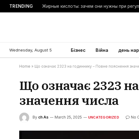
TRENDING
Жирные кислоты: зачем они нужны при регу
Wednesday, August 5
Бізнес
Війна
день на
Home
»
Що означає 2323 на годиннику – Повне пояснення знач
Що означає 2323 н
значення числа
By
ch As
March 25, 2025
No 
UNCATEGORIZED