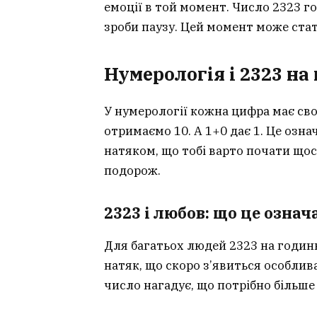
емоції в той момент. Число 2323 го
зроби паузу. Цей момент може ста
Нумерологія і 2323 на
У нумерології кожна цифра має св
отримаємо 10. А 1+0 дає 1. Це озна
натяком, що тобі варто почати щос
подорож.
2323 і любов: що це означ
Для багатьох людей 2323 на годинн
натяк, що скоро з’явиться особлива
число нагадує, що потрібно більше 