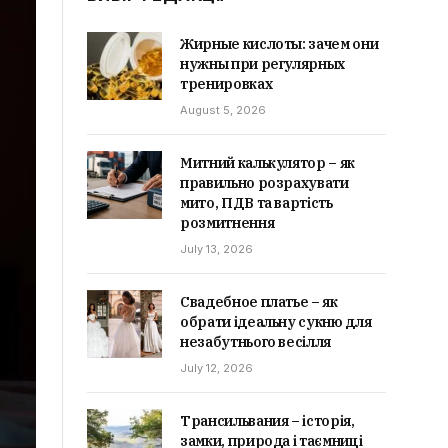
Жирные кислоты: зачем они
нужны при регулярных
тренировках
August 5, 2026
Митний калькулятор – як
правильно розрахувати
мито, ПДВ та вартість
розмитнення
July 13, 2026
Свадебное платье – як
обрати ідеальну сукню для
незабутнього весілля
July 12, 2026
Трансильвания – історія,
замки, природа і таємниці