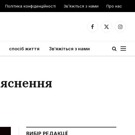
Політика конфіденційності
Зв’яжіться з нами
Про нас
Facebook
X
Instagr
(Twitter)
спосіб життя
Зв’яжіться з нами
ояснення
ВИБІР РЕДАКЦІЇ