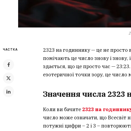
2
2323 на годиннику — це не просто
ЧАСТКА
помічають це число знову і знову, 
здається, що це просто час — 23:23.
езотеричної точки зору, це число
Значення числа 2323 
Коли ви бачите
2323 на годинник
число може означати, що Всесвіт н
потужні цифри – 2 і 3 – повторюють