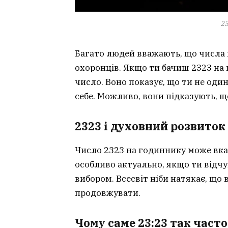
2
Багато людей вважають, що числа 
охоронців. Якщо ти бачиш 2323 на 
число. Воно показує, що ти не один
себе. Можливо, вони підказують, щ
2323 і духовний розвиток
Число 2323 на годиннику може вка
особливо актуально, якщо ти відч
вибором. Всесвіт ніби натякає, що в
продовжувати.
Чому саме 23:23 так част