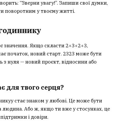
ворить: “Зверни увагу!”. Запиши свої думки,
ти поворотним у твоєму житті.
 годиннику
оє значення. Якщо скласти 2+3+2+3,
чає початок, новий старт. 2323 може бути
ь з нуля — новий проєкт, відносини або
ає для твого серця?
икуу стає знаком у любові. Це може бути
 людина. Або ж, якщо ти вже у стосунках, це
підтримки і довіри.