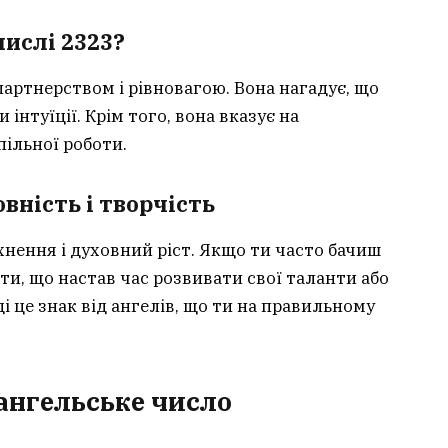
числі 2323?
партнерством і рівновагою. Вона нагадує, що
 інтуїції. Крім того, вона вказує на
пільної роботи.
овність і творчість
хнення і духовний ріст. Якщо ти часто бачиш
ти, що настав час розвивати свої таланти або
і це знак від ангелів, що ти на правильному
 ангельське число