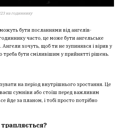
323 на годиннику
можуть бути посланнями від ангелів-
годиннику часто, це може бути ангельське
. Ангели хочуть, щоб ти не зупинявся і вірив у
о треба бути сміливішим у прийнятті рішень.
зувати на період внутрішнього зростання. Це
уваєш сумніви або стоїш перед важливим
се йде за планом, і тобі просто потрібно
о трапляється?