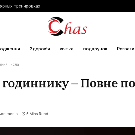
лярных тренировках
родження
Здоров’я
квітка
подарунок
Розваги
ення числа
а годиннику – Повне п
Comments
5 Mins Read